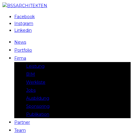
Facebook
Instgram
Linkedin
News
Portfolio
Firma
Leistung
BIM
Werkliste
Jobs
Ausbildung
Sponsoring
Publikation
Partner
Team