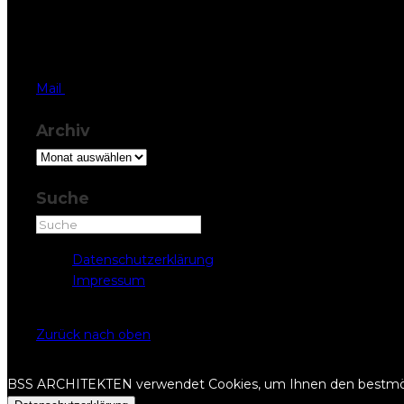
BSS Architekten AG
Palais Friedberg
Herrengasse 42, 6430 Schwyz
T 041 819 37 77
Mail
Archiv
Archiv
Suche
Datenschutzerklärung
Impressum
Copyright © BSS ARCHITEKTEN 2022
Zurück nach oben
BSS ARCHITEKTEN verwendet Cookies, um Ihnen den bestmöglic