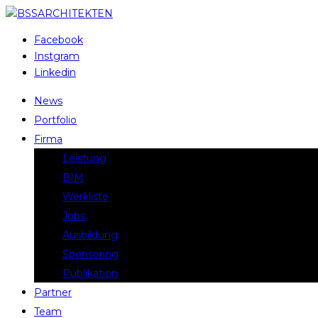
Facebook
Instgram
Linkedin
News
Portfolio
Firma
Leistung
BIM
Werkliste
Jobs
Ausbildung
Sponsoring
Publikation
Partner
Team