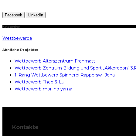
Facebook
LinkedIn
Kategorien
Wettbewerbe
Ähnliche Projekte:
Wettbewerb Alterszentrum Frohmatt
Wettbewerb Zentrum Bildung und Sport „Akkordeon“ 3.
1. Rang Wettbewerb Spinnerei Rapperswil Jona
Wettbewerb Theo & Lu
Wettbewerb mori no yama
Kontakte