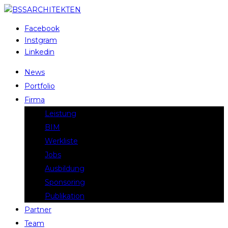
Facebook
Instgram
Linkedin
News
Portfolio
Firma
Leistung
BIM
Werkliste
Jobs
Ausbildung
Sponsoring
Publikation
Partner
Team