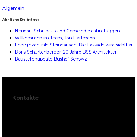
Allgemein
Ähnliche Beiträge:
Neubau: Schulhaus und Gemeindesaal in Tuggen
Willkommen im Team, Jon Hartmann
Energiezentrale Steinhausen: Die Fassade wird sichtbar
Doris Schurtenberger: 20 Jahre BSS Architekten
Baustellenupdate Bushof Schwyz
Kontakte
BSS Architekten
AG
Palais Friedberg
Herrengasse 42,
6430 Schwyz