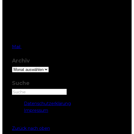
BSS Architekten
AG
Palais Friedberg
Herrengasse 42,
6430 Schwyz
T 041 819 37 77
Mail
Archiv
Archiv
Suche
Datenschutzerklärung
Impressum
Copyright © BSS ARCHITEKTEN 2022
Zurück nach oben