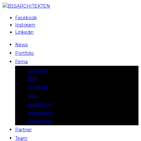
Facebook
Instgram
Linkedin
News
Portfolio
Firma
Leistung
BIM
Werkliste
Jobs
Ausbildung
Sponsoring
Publikation
Partner
Team