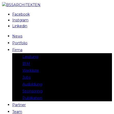
Facebook
Instgram
Linkedin
News
Portfolio
Firma
Leistung
BIM
Werkliste
Jobs
Ausbildung
Sponsoring
Publikation
Partner
Team