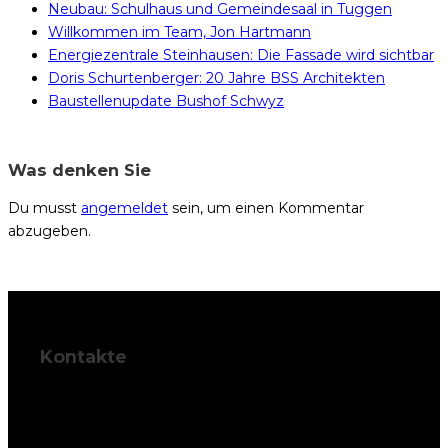
Neubau: Schulhaus und Gemeindesaal in Tuggen
Willkommen im Team, Jon Hartmann
Energiezentrale Steinhausen: Die Fassade wird sichtbar
Doris Schurtenberger: 20 Jahre BSS Architekten
Baustellenupdate Bushof Schwyz
Was denken Sie
Du musst
angemeldet
sein, um einen Kommentar
abzugeben.
Kontakte
BSS Architekten
AG
Palais Friedberg