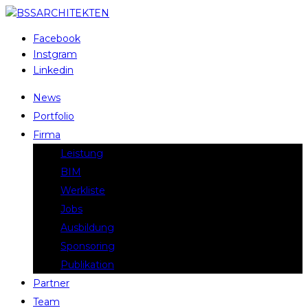
Facebook
Instgram
Linkedin
News
Portfolio
Firma
Leistung
BIM
Werkliste
Jobs
Ausbildung
Sponsoring
Publikation
Partner
Team