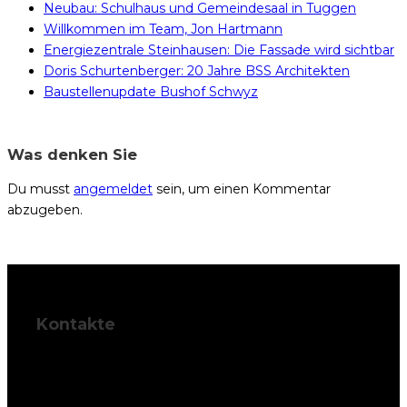
Neubau: Schulhaus und Gemeindesaal in Tuggen
Willkommen im Team, Jon Hartmann
Energiezentrale Steinhausen: Die Fassade wird sichtbar
Doris Schurtenberger: 20 Jahre BSS Architekten
Baustellenupdate Bushof Schwyz
Was denken Sie
Du musst
angemeldet
sein, um einen Kommentar
abzugeben.
Kontakte
BSS Architekten
AG
Palais Friedberg