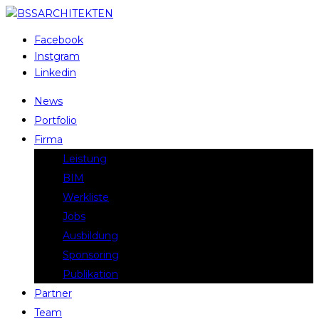
Facebook
Instgram
Linkedin
News
Portfolio
Firma
Leistung
BIM
Werkliste
Jobs
Ausbildung
Sponsoring
Publikation
Partner
Team