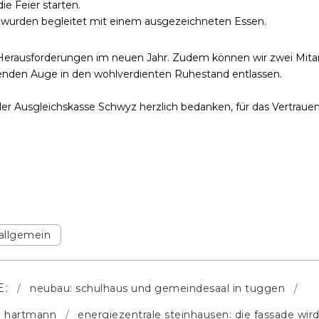
e Feier starten.
wurden begleitet mit einem ausgezeichneten Essen.
 Herausforderungen im neuen Jahr.
Zudem können wir zwei Mitar
nden Auge in den wohlverdienten Ruhestand entlassen.
er Ausgleichskasse Schwyz herzlich bedanken, für das Vertrau
allgemein
E:
neubau: schulhaus und gemeindesaal in tuggen
n hartmann
energiezentrale steinhausen: die fassade wir