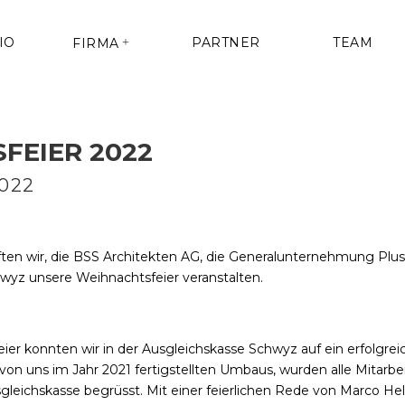
IO
PARTNER
TEAM
FIRMA
FEIER 2022
022
ten wir, die BSS Architekten AG, die Generalunternehmung Plu
hwyz unsere Weihnachtsfeier veranstalten.
eier konnten wir in der Ausgleichskasse Schwyz auf ein erfolgrei
on uns im Jahr 2021 fertigstellten Umbaus, wurden alle Mitarbe
gleichskasse begrüsst. Mit einer
feierlichen Rede von Marco Hell